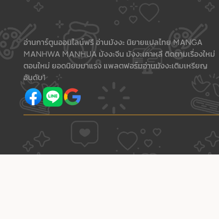
อ่านการ์ตูนออนไลน์ฟรี อ่านมังงะ นิยายแปลไทย MANGA
MANHWA MANHUA มังงะจีน มังงะเกาหลี ติดตามเรื่องใหม่
ตอนใหม่ ยอดนิยมมาแรง แพลตฟอร์มอ่านมังงะเติมเหรียญ
อันดับ1
บทความเพิ่มเติม gogold